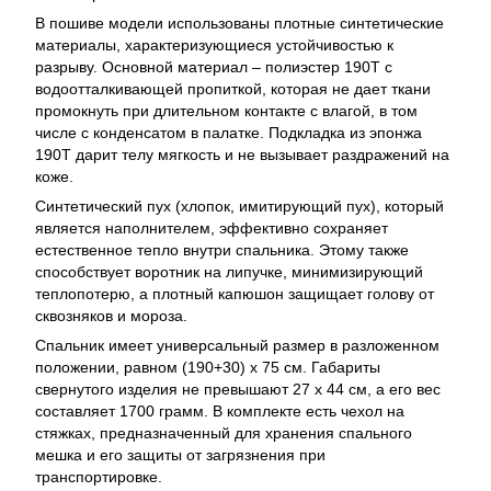
В пошиве модели использованы плотные синтетические
материалы, характеризующиеся устойчивостью к
разрыву. Основной материал – полиэстер 190Т с
водоотталкивающей пропиткой, которая не дает ткани
промокнуть при длительном контакте с влагой, в том
числе с конденсатом в палатке. Подкладка из эпонжа
190Т дарит телу мягкость и не вызывает раздражений на
коже.
Синтетический пух (хлопок, имитирующий пух), который
является наполнителем, эффективно сохраняет
естественное тепло внутри спальника. Этому также
способствует воротник на липучке, минимизирующий
теплопотерю, а плотный капюшон защищает голову от
сквозняков и мороза.
Спальник имеет универсальный размер в разложенном
положении, равном (190+30) х 75 см. Габариты
свернутого изделия не превышают 27 х 44 см, а его вес
составляет 1700 грамм. В комплекте есть чехол на
стяжках, предназначенный для хранения спального
мешка и его защиты от загрязнения при
транспортировке.