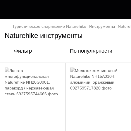
Туристическое снаряжение Naturehike
Инструменты
Nature
Naturehike инструменты
Фильтр
По популярности