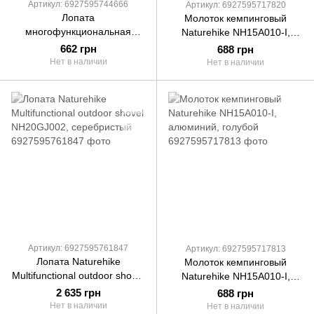
Артикул: 6927595744666
Артикул: 6927595717820
Лопата
Молоток кемпинговый
многофункциональная
Naturehike NH15A010-I,
Naturehike NH20GJ001,
алюминий, оранжевый
662 грн
688 грн
паракорд / нержавеющая
Нет в наличии
Нет в наличии
сталь
Артикул: 6927595761847
Артикул: 6927595717813
Лопата Naturehike
Молоток кемпинговый
Multifunctional outdoor shovel
Naturehike NH15A010-I,
NH20GJ002, серебристый
алюминий, голубой
2 635 грн
688 грн
Нет в наличии
Нет в наличии