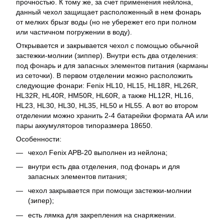
прочностью. К тому же, за счет применения нейлона,
данный чехол защищает расположенный в нем фонарь
от мелких брызг воды (но не убережет его при полном
или частичном погружении в воду).
Открывается и закрывается чехол с помощью обычной
застежки-молнии (зиппер). Внутри есть два отделения:
под фонарь и для запасных элементов питания (карманы
из сеточки). В первом отделении можно расположить
следующие фонари: Fenix HL10, HL15, HL18R, HL26R,
HL32R, HL40R, HM50R, HL60R, а также HL12R, HL16,
HL23, HL30, HL30, HL35, HL50 и HL55. А вот во втором
отделении можно хранить 2-4 батарейки формата АА или
пары аккумуляторов типоразмера 18650.
Особенности:
чехол Fenix APB-20 выполнен из нейлона;
внутри есть два отделения, под фонарь и для
запасных элементов питания;
чехол закрывается при помощи застежки-молнии
(зипер);
есть лямка для закрепления на снаряжении.