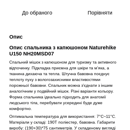
До обраного
Порівняти
Опис
Опис спальника з капюшоном Naturehike
U150 NH20MSD07
Спальний мішок з капюшоном для туризму та активного
відпочинку. Підкладка приємна для шкіри та м'яка, а
тканина дихаюча та тепла. Штучна бавовна поєднує
теплоту пуху з вологозахисними властивостями
порожньої бавовни. Спальник можна з'єднати з іншим
аналогічним у подвійний мішок. Різні варіанти кольору.
Форма спальника ідеально підходить для анатомії
людського тіла, перебувати усередині буде дуже
комфортно.
Оптимальна температура для використання: 7°C~11°C.
Матеріали у складі: 190T поліестер, бавовна. Габарити
виробу: (190+30)*75 сантиметрів. У складеному вигляді