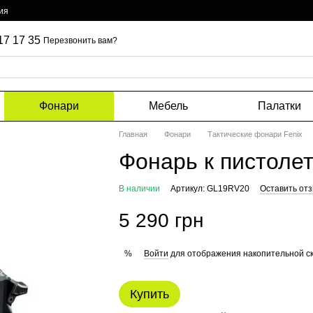
ия
17 17 35
Перезвонить вам?
Фонари
Мебель
Палатки
Главная
Фонари
Тактические фонари Fenix
Фонарь к пистолет
В наличии
Артикул: GL19RV20
Оставить от
5 290 грн
Войти
для отображения накопительной с
%
Купить