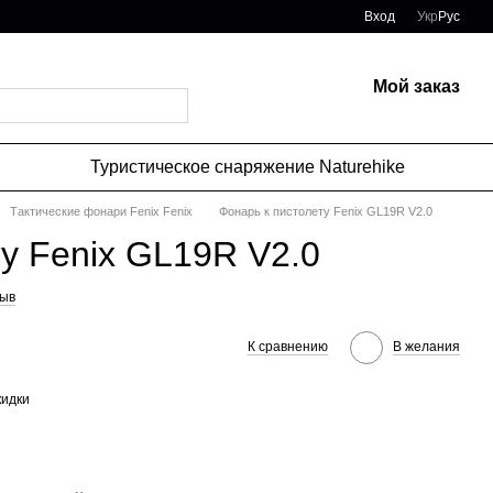
Вход
Укр
Рус
Мой заказ
Туристическое снаряжение Naturehike
Тактические фонари Fenix Fenix
Фонарь к пистолету Fenix GL19R V2.0
у Fenix GL19R V2.0
зыв
К сравнению
В желания
кидки