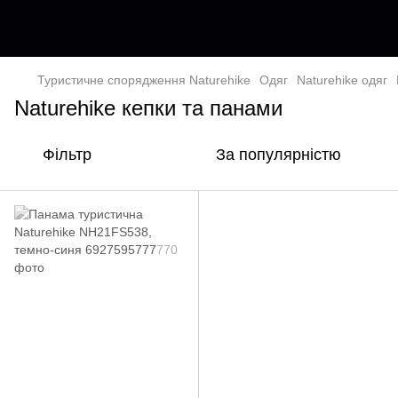
Туристичне спорядження Naturehike
Одяг
Naturehike одяг
Naturehike кепки та панами
Фільтр
За популярністю