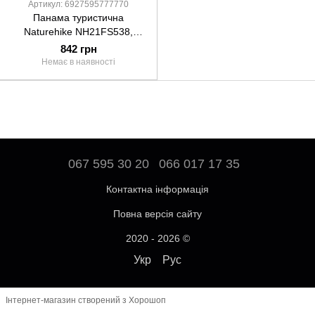
Артикул: 6927595777770
Панама туристична
Naturehike NH21FS538,
темно-синя
842 грн
Немає в наявності
067 595 30 20
066 017 17 35
Контактна інформація
Повна версія сайту
2020 - 2026 ©
Укр
Рус
Інтернет-магазин створений з Хорошоп