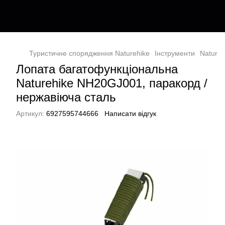
Туристичне спорядження Naturehike
Інструменти
Natureh
Лопата багатофункціональна
Naturehike NH20GJ001, паракорд /
нержавіюча сталь
Артикул:
6927595744666
Написати відгук