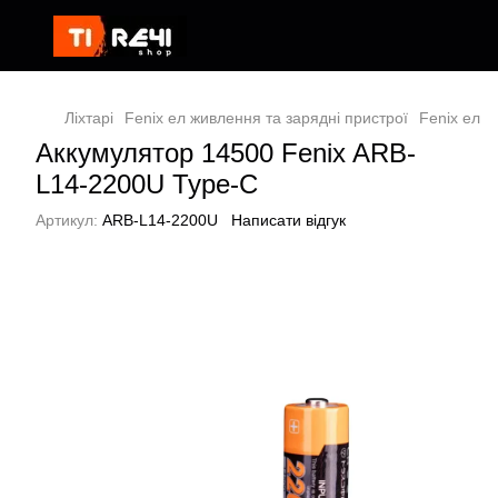
Ліхтарі
Fenix ел живлення та зарядні пристрої
Fenix ел ж
Аккумулятор 14500 Fenix ARB-
L14-2200U Type-C
Артикул:
ARB-L14-2200U
Написати відгук