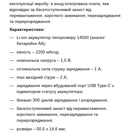
експлуатації виробу: в анод інтегрована плата, яка
відповідає за багатоступеневий захист від
перевантаження, короткого замикання, перезаряджання
та перерозряджання.
Характеристики:
Li-ion акумулятор типорозміру 14500 (аналог
батарейок АА);
ємність – 2200 мАгод;
номінальна напруга – 1,5 В;
оптимальна сила струму заряджання – 1 А;
max вихідний струм – 2 А;
заряджання через вбудований порт USB Type-C з
індикатором статусу акумулятора;
близько 300 циклів заряджання / розряджання;
багатоступеневий захист від перевантаження,
короткого замикання, перезаряджання та
перерозряджання;
розміри – 50,5 х 14,6 мм;