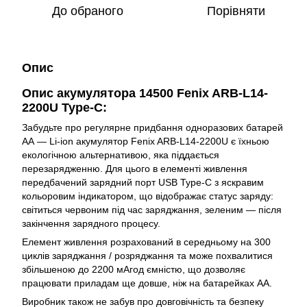
До обраного
Порівняти
Опис
Опис акумулятора 14500 Fenix ARB-L14-
2200U Type-C:
Забудьте про регулярне придбання одноразових батарей
АА — Li-ion акумулятор Fenix ARB-L14-2200U є їхньою
екологічною альтернативою, яка піддається
перезарядженню. Для цього в елементі живлення
передбачений зарядний порт USB Type-C з яскравим
кольоровим індикатором, що відображає статус заряду:
світиться червоним під час заряджання, зеленим — після
закінчення зарядного процесу.
Елемент живлення розрахований в середньому на 300
циклів заряджання / розряджання та може похвалитися
збільшеною до 2200 мАгод ємністю, що дозволяє
працювати приладам ще довше, ніж на батарейках АА.
Виробник також не забув про довговічність та безпеку